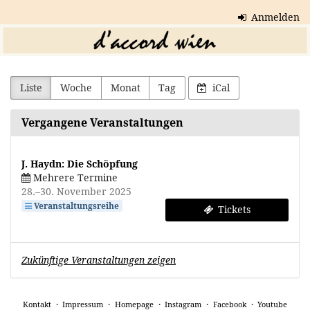
Zum
Anmelden
Haupt-
d'accord
Inhalt
springen
wien
Liste
Woche
Monat
Tag
iCal
Vergangene Veranstaltungen
J. Haydn: Die Schöpfung
Mehrere Termine
bis
28.
–
30. November 2025
Veranstaltungsreihe
Tickets
Zukünftige Veranstaltungen zeigen
Kontakt
Impressum
Homepage
Instagram
Facebook
Youtube