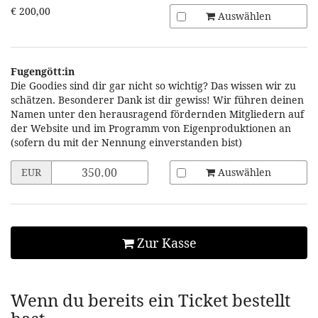
€ 200,00
Auswählen
Fugengött:in
Die Goodies sind dir gar nicht so wichtig? Das wissen wir zu
schätzen. Besonderer Dank ist dir gewiss! Wir führen deinen
Namen unter den herausragend fördernden Mitgliedern auf
der Website und im Programm von Eigenproduktionen an
(sofern du mit der Nennung einverstanden bist)
Preis
Auswählen
EUR
in
EUR
für
Fugengött:in
setzen
Zur Kasse
Wenn du bereits ein Ticket bestellt